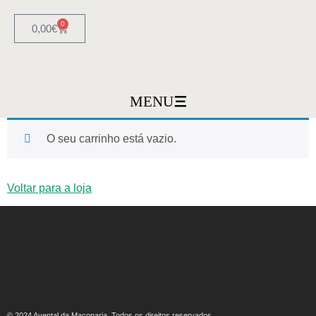
0
0,00
€
MENU
O seu carrinho está vazio.
Voltar para a loja
© 2024 Avental da Maçonaria. Todos os direitos reservados