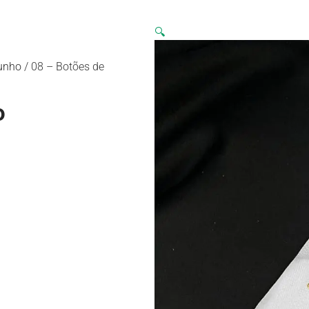
🔍
unho
/ 08 – Botões de
o