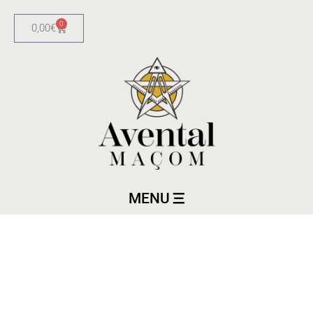
0
0,00
€
MENU